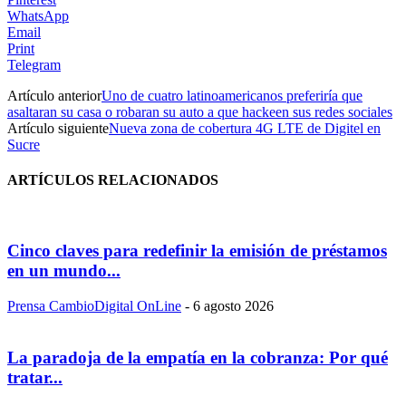
WhatsApp
Email
Print
Telegram
Artículo anterior
Uno de cuatro latinoamericanos preferiría que
asaltaran su casa o robaran su auto a que hackeen sus redes sociales
Artículo siguiente
Nueva zona de cobertura 4G LTE de Digitel en
Sucre
ARTÍCULOS RELACIONADOS
Cinco claves para redefinir la emisión de préstamos
en un mundo...
Prensa CambioDigital OnLine
-
6 agosto 2026
La paradoja de la empatía en la cobranza: Por qué
tratar...