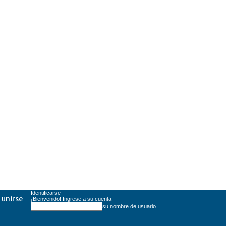
Identificarse
 unirse
¡Bienvenido! Ingrese a su cuenta
su nombre de usuario