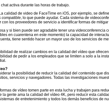
hat activa durante las horas de trabajo.
a calidad de video de FaceTime en iOS, por ejemplo, se defin
 compatible
, lo que puede ayudar. Cada sistema de videoconfe
r con los proveedores de servicio a identificar formas de mitig
iosa y si bien puede ser agradable tener una videoconferencia 
erables en cuarentena en este momento) la capacidad de interact
enta, tiene sentido hacer un mayor uso de los servicios de me
ibilidad de realizar cambios en la calidad del vídeo que ofre
ilidad de pedir a los empleados que se limiten a solo a la inst
ial.
deo?
erar la posibilidad de reducir la calidad del contenido que di
itios, servicios y navegadores. Todas las investigaciones muest
aformas de vídeo tomen parte en esta lucha y trabajen para re
la gente ama la calidad del vídeo 4K, pero reducir esta calida
stemas de entretenimiento y todos los demás beneficios de nues