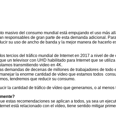
ento masivo del consumo mundial está empujando el uso más all
n responsables de gran parte de esta demanda adicional. Para ev
cir su uso de ancho de banda y la mejor manera de hacerlo es 
s tercios del tráfico mundial de Internet en 2017 a nivel de 
que un televisor con UHD habilitado para Internet que se utiliz
estamos transmitiendo video en 4K.
las demandas de decenas de millones de trabajadores de todo e
manejar la enorme cantidad de video que estamos todos consu
amos, tendremos que reducir su consumo.
ucir la cantidad de tráfico de vídeo que generamos, o al menos
amente?
que estas recomendaciones se aplican a todos, ya sea un ejecu
 Internet está relacionado con el vídeo, tiene sentido mitigar pr