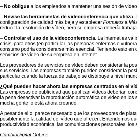
–
No obligue
a los empleados a mantener una sesión de video c
–
Revise las herramientas de videoconferencia que utiliza.
L
configuración de calidad más baja y establecer
Formatos
a
Más
reducir la resolución de vídeo, pero su empresa debería trabaja
–
Controlar el uso de la videoconferencia.
La Internet es val
crisis, para otros (en particular las personas enfermas o vuln
consumo podría considerarse más esencial. Teniendo esto en cu
servicios de vídeo de su empresa en Internet.
Los proveedores de servicios de vídeo deben considerar la pos
sus servicios. Las empresas también pueden considerar la posib
particular cuando la fuerza de trabajo se distribuye a nivel mund
¿Qué pueden hacer ahora las empresas centradas en el ví
Las empresas de publicidad que publican vídeos deberían consid
la pena desactivar la reproducción automática de vídeo en los s
mucha gente lo está ahora creando.
A pesar de ello, parece necesario que los proveedores de plat
posiblemente la calidad del vídeo que ofrecen. Entendemos que 
productividad económica, las comunicaciones personales, los si
CambioDigital OnLine