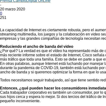
Prensa CambioDigital OnLine
-
20 marzo 2020
0
251
La capacidad de Internet es ciertamente robusta, pero el aum
streaming multimedia, los juegos y la colaboración en video sea
empresas y las grandes compañías de tecnología necesitan redu
Reduciendo el ancho de banda del video
¿Por qué? La verdad es que el vídeo ha representado más de do
más reciente informe sobre el estado de Internet, Cisco señala 
más tráfico que toda una familia. Esto se debe en parte a que 
En otras palabras, aunque Internet está luchando por manejar 
durante la pandemia de COVID-19, también está luchando por 
ancho de banda y si queremos optimizar la forma en que lo us
Todos necesitamos seguir trabajando, así que tiene sentido red
Entonces, ¿qué pueden hacer los consumidores inmediat
Cada trabajador corporativo es también un consumidor, por lo 
sus hijos cerca y espera lo mejor. Si dos tercios del tráfico de
pequeño inconveniente.