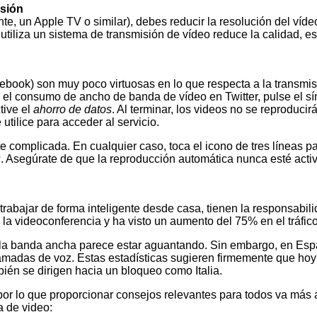
isión
ente, un Apple TV o similar), debes reducir la resolución del ví
tiliza un sistema de transmisión de vídeo reduce la calidad, es
book) son muy poco virtuosas en lo que respecta a la transmisi
l consumo de ancho de banda de vídeo en Twitter, pulse el símb
tive el
ahorro de datos
. Al terminar, los videos no se reproduc
utilice para acceder al servicio.
complicada. En cualquier caso, toca el icono de tres líneas p
s
. Asegúrate de que la reproducción automática nunca esté acti
rabajar de forma inteligente desde casa, tienen la responsabil
de la videoconferencia y ha visto un aumento del 75% en el tráfic
la banda ancha parece estar aguantando. Sin embargo, en Españ
as llamadas de voz. Estas estadísticas sugieren firmemente que 
ién se dirigen hacia un bloqueo como Italia.
r lo que proporcionar consejos relevantes para todos va más al
a de video: