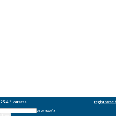
25.4
caracas
registrarse /
C
su contraseña