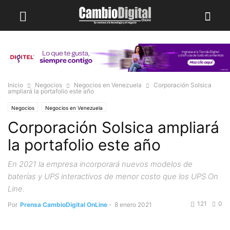
Inicio
Negocios
Negocios en Venezuela
Corporación Solsica
ampliará la portafolio este año
Negocios
Negocios en Venezuela
Corporación Solsica ampliará
la portafolio este año
En 2021 la empresa incorporará nuevos modelos de
baterías y UPS interactivos de menor costo que los UPS On
Line.
121
0
Por
Prensa CambioDigital OnLine
-
8 enero 2021