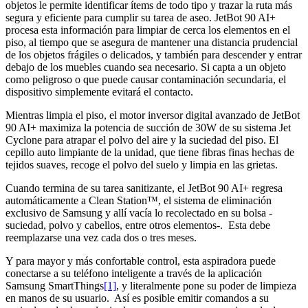
objetos le permite identificar ítems de todo tipo y trazar la ruta más
segura y eficiente para cumplir su tarea de aseo. JetBot 90 AI+
procesa esta información para limpiar de cerca los elementos en el
piso, al tiempo que se asegura de mantener una distancia prudencial
de los objetos frágiles o delicados, y también para descender y entrar
debajo de los muebles cuando sea necesario. Si capta a un objeto
como peligroso o que puede causar contaminación secundaria, el
dispositivo simplemente evitará el contacto.
Mientras limpia el piso, el motor inversor digital avanzado de JetBot
90 AI+ maximiza la potencia de succión de 30W de su sistema Jet
Cyclone para atrapar el polvo del aire y la suciedad del piso. El
cepillo auto limpiante de la unidad, que tiene fibras finas hechas de
tejidos suaves, recoge el polvo del suelo y limpia en las grietas.
Cuando termina de su tarea sanitizante, el JetBot 90 AI+ regresa
automáticamente a Clean Station™, el sistema de eliminación
exclusivo de Samsung y allí vacía lo recolectado en su bolsa -
suciedad, polvo y cabellos, entre otros elementos-. Esta debe
reemplazarse una vez cada dos o tres meses.
Y para mayor y más confortable control, esta aspiradora puede
conectarse a su teléfono inteligente a través de la aplicación
Samsung SmartThings
[1]
, y literalmente pone su poder de limpieza
en manos de su usuario. Así es posible emitir comandos a su