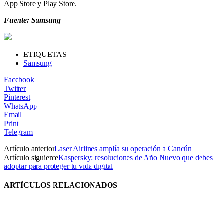
App Store y Play Store.
Fuente: Samsung
ETIQUETAS
Samsung
Facebook
Twitter
Pinterest
WhatsApp
Email
Print
Telegram
Artículo anterior
Laser Airlines amplía su operación a Cancún
Artículo siguiente
Kaspersky: resoluciones de Año Nuevo que debes
adoptar para proteger tu vida digital
ARTÍCULOS RELACIONADOS