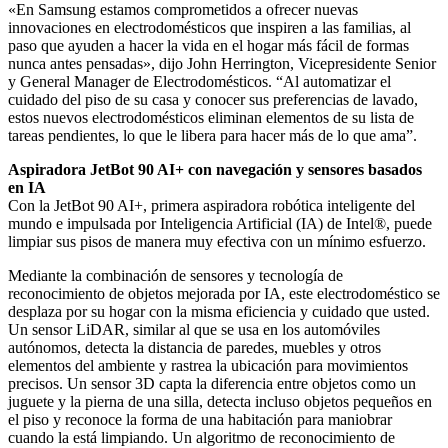
«En Samsung estamos comprometidos a ofrecer nuevas
innovaciones en electrodomésticos que inspiren a las familias, al
paso que ayuden a hacer la vida en el hogar más fácil de formas
nunca antes pensadas», dijo John Herrington, Vicepresidente Senior
y General Manager de Electrodomésticos. “Al automatizar el
cuidado del piso de su casa y conocer sus preferencias de lavado,
estos nuevos electrodomésticos eliminan elementos de su lista de
tareas pendientes, lo que le libera para hacer más de lo que ama”.
Aspiradora JetBot 90 AI+ con navegación y sensores basados
en IA
Con la JetBot 90 AI+, primera aspiradora robótica inteligente del
mundo e impulsada por Inteligencia Artificial (IA) de Intel®, puede
limpiar sus pisos de manera muy efectiva con un mínimo esfuerzo.
Mediante la combinación de sensores y tecnología de
reconocimiento de objetos mejorada por IA, este electrodoméstico se
desplaza por su hogar con la misma eficiencia y cuidado que usted.
Un sensor LiDAR, similar al que se usa en los automóviles
autónomos, detecta la distancia de paredes, muebles y otros
elementos del ambiente y rastrea la ubicación para movimientos
precisos. Un sensor 3D capta la diferencia entre objetos como un
juguete y la pierna de una silla, detecta incluso objetos pequeños en
el piso y reconoce la forma de una habitación para maniobrar
cuando la está limpiando. Un algoritmo de reconocimiento de