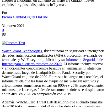
ataques a endpoints, un aumento del malware cifrado, nuevos
exploits dirigidos a dispositivos IoT y más.
Por
Prensa CambioDigital OnLine
-
31 marzo 2021
0
88
WatchGuard Technologies
, líder mundial en seguridad e inteligencia
de redes, autenticación multifactor (MFA), protección avanzada de
terminales y Wi-Fi seguro, publicó hoy su
Informe de Seguridad de
Internet para el cuarto trimestre de 2020
. El informe incluye nuevos
y emocionantes conocimientos basados en terminales. inteligencia
de amenazas luego de la adquisición de Panda Security por
WatchGuard en junio de 2020. Entre sus hallazgos más notables, el
informe revela que las tasas de ataque de malware sin archivos y
criptomineros aumentaron en casi un 900% y 25% respectivamente,
mientras que las cargas útiles de ransomware únicas se desplomaron
en un 48% en 2020 en comparación con 2019.
Además, WatchGuard Threat Lab descubrió que el cuarto trimestre
de 2020 trajo un aumento del 41% en las detecciones de malware