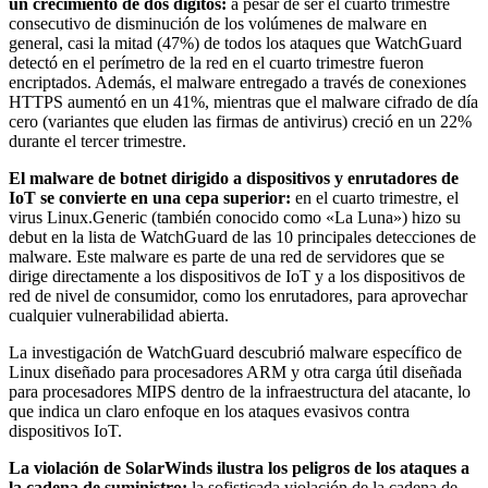
un crecimiento de dos dígitos:
a pesar de ser el cuarto trimestre
consecutivo de disminución de los volúmenes de malware en
general, casi la mitad (47%) de todos los ataques que WatchGuard
detectó en el perímetro de la red en el cuarto trimestre fueron
encriptados. Además, el malware entregado a través de conexiones
HTTPS aumentó en un 41%, mientras que el malware cifrado de día
cero (variantes que eluden las firmas de antivirus) creció en un 22%
durante el tercer trimestre.
El malware de botnet dirigido a dispositivos y enrutadores de
IoT se convierte en una cepa superior:
en el cuarto trimestre, el
virus Linux.Generic (también conocido como «La Luna») hizo su
debut en la lista de WatchGuard de las 10 principales detecciones de
malware. Este malware es parte de una red de servidores que se
dirige directamente a los dispositivos de IoT y a los dispositivos de
red de nivel de consumidor, como los enrutadores, para aprovechar
cualquier vulnerabilidad abierta.
La investigación de WatchGuard descubrió malware específico de
Linux diseñado para procesadores ARM y otra carga útil diseñada
para procesadores MIPS dentro de la infraestructura del atacante, lo
que indica un claro enfoque en los ataques evasivos contra
dispositivos IoT.
La violación de SolarWinds ilustra los peligros de los ataques a
la cadena de suministro:
la sofisticada violación de la cadena de