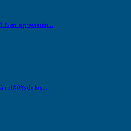
1 % en la previsión…
rán el 80% de los…