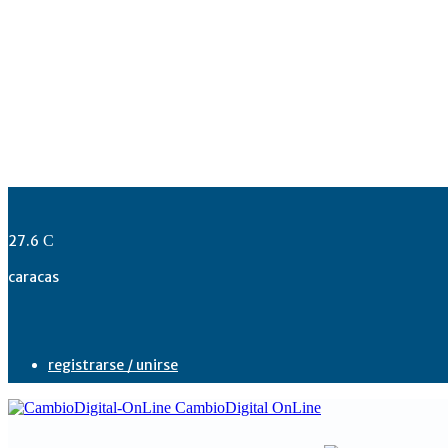
27.6
C
caracas
registrarse / unirse
CambioDigital OnLine