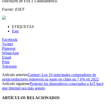
concluyen de ESET Latinoamérica.
Fuente: ESET
ETIQUETAS
Eset
Facebook
Twitter
Pinterest
WhatsApp
Email
Print
Telegram
Artículo anterior
Gartner: Los 10 principales compradores de
semiconductores redujeron su gasto en chips en 7,6% en 2022
Artículo siguiente
Proteger los dispositivos conectados a IoT hace
que Internet sea más seguro
ARTÍCULOS RELACIONADOS