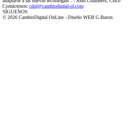
adaptarse a las nuevas tecnologías". - John Chambers, Cisco
Contáctenos:
cdol@cambiodigital-ol.com
SÍGUENOS
© 2026 CambioDigital OnLine - Diseño WEB G.Baron