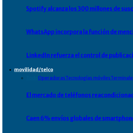
Spotify alcanza los 300 millones de su
WhatsApp incorpora la función de men
LinkedIn refuerza el control de public
movilidad/telco
Todo
Operadoras
Tecnologías móviles
Terminale
El mercado de teléfonos reacondiciona
Caen 6% envíos globales de smartphone