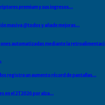
scriptores premium y sus ingresos…
ción masiva @todos y añade mejoras…
aciones automatizadas mediante la retroalimentac
s
dos registra un aumento récord de pantallas…
s en el 2T2026 por alza…