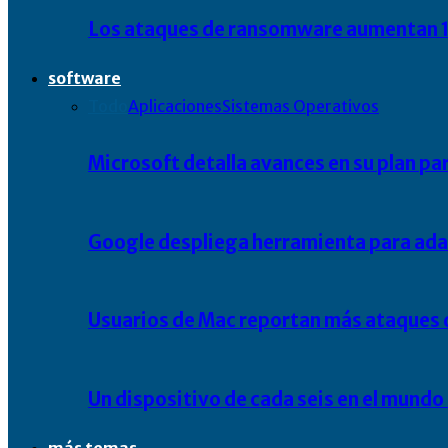
Los ataques de ransomware aumentan 1
software
Todo
Aplicaciones
Sistemas Operativos
Microsoft detalla avances en su plan pa
Google despliega herramienta para ada
Usuarios de Mac reportan más ataques 
Un dispositivo de cada seis en el mund
más temas