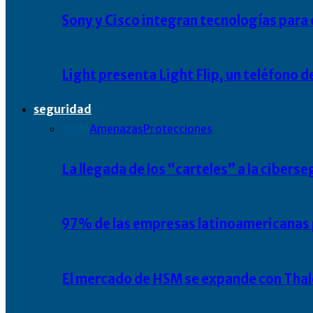
Sony y Cisco integran tecnologías para
Light presenta Light Flip, un teléfono 
seguridad
Todo
Amenazas
Protecciones
La llegada de los “carteles” a la ciber
97% de las empresas latinoamericanas 
El mercado de HSM se expande con Thal