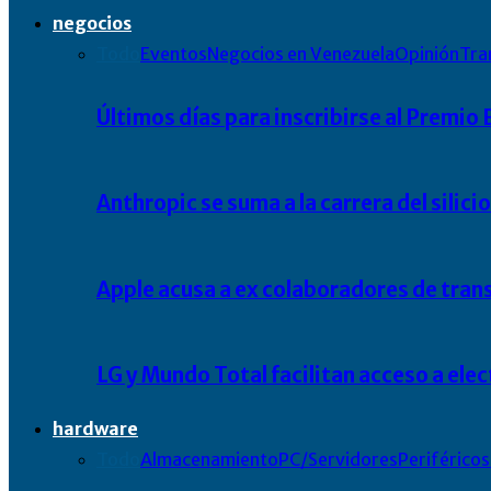
negocios
Todo
Eventos
Negocios en Venezuela
Opinión
Tra
Últimos días para inscribirse al Premi
Anthropic se suma a la carrera del silic
Apple acusa a ex colaboradores de tran
LG y Mundo Total facilitan acceso a el
hardware
Todo
Almacenamiento
PC/Servidores
Periféricos