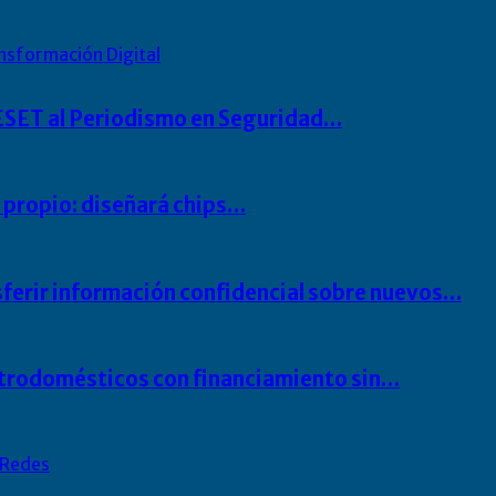
nsformación Digital
o ESET al Periodismo en Seguridad…
io propio: diseñará chips…
sferir información confidencial sobre nuevos…
ectrodomésticos con financiamiento sin…
Redes