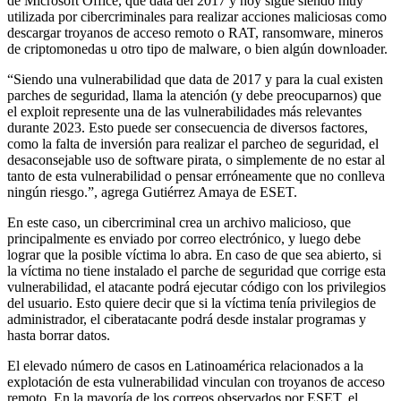
de Microsoft Office, que data del 2017 y hoy sigue siendo muy
utilizada por cibercriminales para realizar acciones maliciosas como
descargar troyanos de acceso remoto o RAT, ransomware, mineros
de criptomonedas u otro tipo de malware, o bien algún downloader.
“Siendo una vulnerabilidad que data de 2017 y para la cual existen
parches de seguridad, llama la atención (y debe preocuparnos) que
el exploit represente una de las vulnerabilidades más relevantes
durante 2023. Esto puede ser consecuencia de diversos factores,
como la falta de inversión para realizar el parcheo de seguridad, el
desaconsejable uso de software pirata, o simplemente de no estar al
tanto de esta vulnerabilidad o pensar erróneamente que no conlleva
ningún riesgo.”, agrega Gutiérrez Amaya de ESET.
En este caso, un cibercriminal crea un archivo malicioso, que
principalmente es enviado por correo electrónico, y luego debe
lograr que la posible víctima lo abra. En caso de que sea abierto, si
la víctima no tiene instalado el parche de seguridad que corrige esta
vulnerabilidad, el atacante podrá ejecutar código con los privilegios
del usuario. Esto quiere decir que si la víctima tenía privilegios de
administrador, el ciberatacante podrá desde instalar programas y
hasta borrar datos.
El elevado número de casos en Latinoamérica relacionados a la
explotación de esta vulnerabilidad vinculan con troyanos de acceso
remoto. En la mayoría de los correos observados por ESET, el