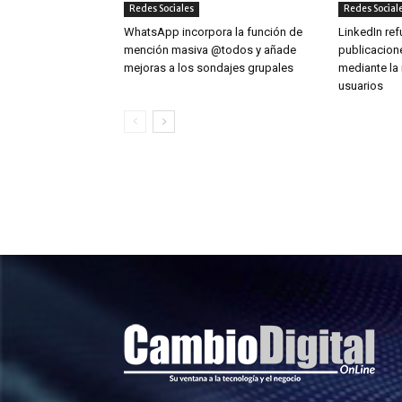
Redes Sociales
Redes Social
WhatsApp incorpora la función de
LinkedIn ref
mención masiva @todos y añade
publicacion
mejoras a los sondajes grupales
mediante la 
usuarios