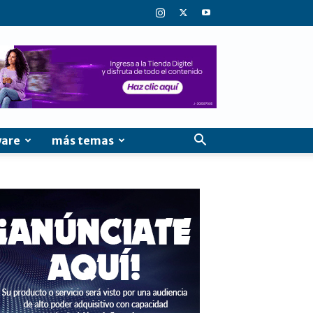
ware
más temas