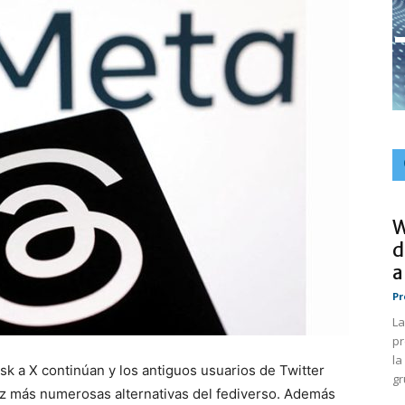
W
d
a
Pr
La
pr
la
k a X continúan y los antiguos usuarios de Twitter
gr
ez más numerosas alternativas del fediverso. Además