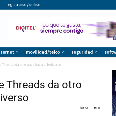
registrarse / unirse
nternet
movilidad/telco
seguridad
soft
 Threads da otro paso hacia el fediverso
e Threads da otro
diverso
51
0