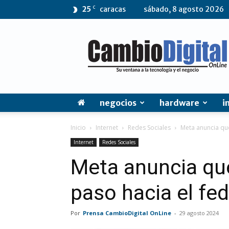
C
25
caracas
sábado, 8 agosto 2026
CambioDigital
OnLine
negocios
hardware
i
Inicio
Internet
Redes Sociales
Meta anuncia que
Internet
Redes Sociales
Meta anuncia qu
paso hacia el fe
Por
Prensa CambioDigital OnLine
-
29 agosto 2024