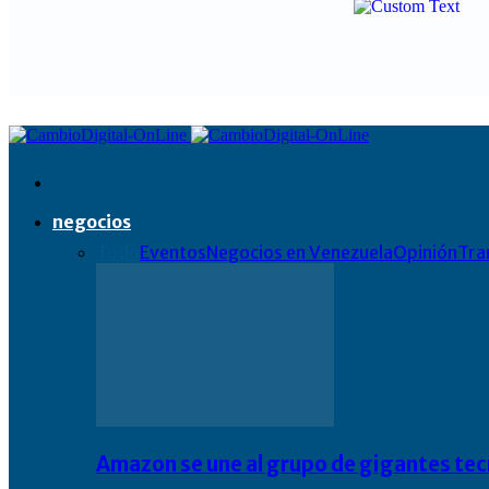
negocios
Todo
Eventos
Negocios en Venezuela
Opinión
Tra
Amazon se une al grupo de gigantes te