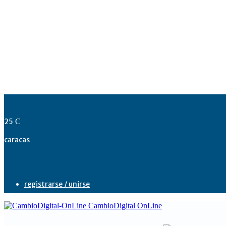
25
C
caracas
registrarse / unirse
CambioDigital OnLine