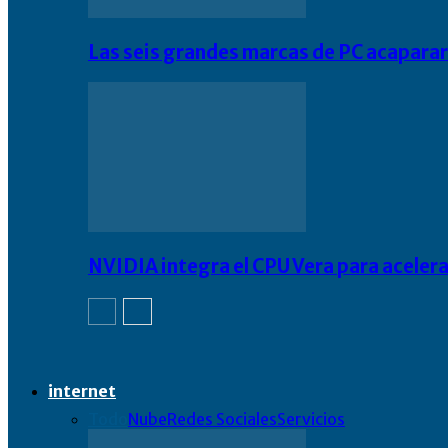
Las seis grandes marcas de PC acapara
NVIDIA integra el CPU Vera para acelera
internet
Todo
Nube
Redes Sociales
Servicios