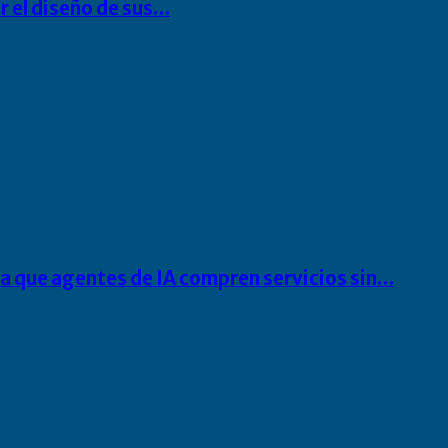
r el diseño de sus…
ra que agentes de IA compren servicios sin…