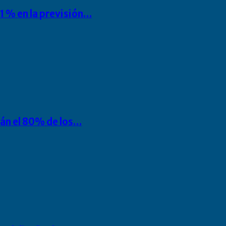
1 % en la previsión…
rán el 80% de los…