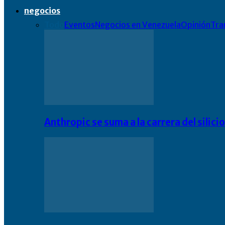
negocios
Todo
Eventos
Negocios en Venezuela
Opinión
Tra
Anthropic se suma a la carrera del silic