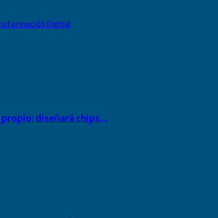
nsformación Digital
io propio: diseñará chips…