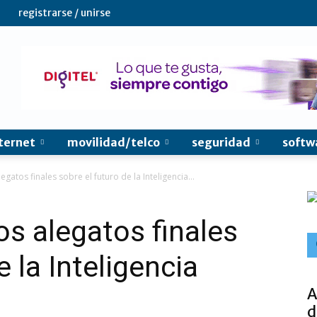
registrarse / unirse
ternet
movilidad/telco
seguridad
softw
gatos finales sobre el futuro de la Inteligencia...
os alegatos finales
e la Inteligencia
A
d