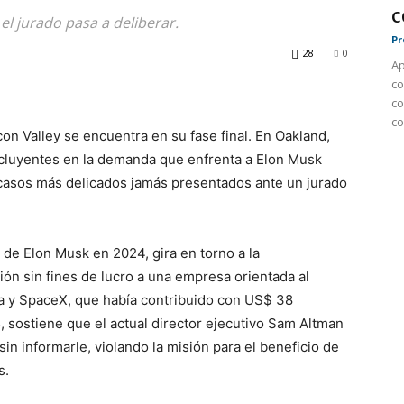
c
l jurado pasa a deliberar.
Pr
28
0
Ap
co
co
co
on Valley se encuentra en su fase final. En Oakland,
ncluyentes en la demanda que enfrenta a Elon Musk
 casos más delicados jamás presentados ante un jurado
 de Elon Musk en 2024, gira en torno a la
ón sin fines de lucro a una empresa orientada al
la y SpaceX, que había contribuido con US$ 38
5, sostiene que el actual director ejecutivo Sam Altman
in informarle, violando la misión para el beneficio de
s.