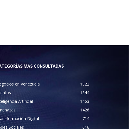
ATEGORÍAS MÁS CONSULTADAS
egocios en Venezuela
1822
ventos
1544
teligencia Artificial
1463
menazas
1426
ansformación Digital
714
des Sociales
616