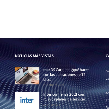
NOTICIAS MÁS VISTAS
C
macOS Catalina: ¿qué hacer
N
con las aplicaciones de 32
E
bits?
23 octubre 2019
In
A
l
Inter comienza 2021 con
nuevos planes de servicio
Tr
27 enero 2021
Re