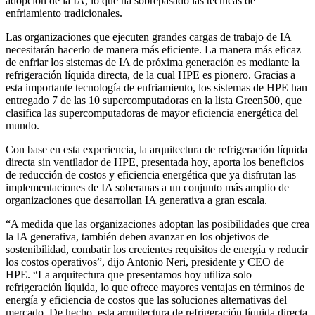
adopción de la IA, lo que ha sobrepasado las técnicas de
enfriamiento tradicionales.
Las organizaciones que ejecuten grandes cargas de trabajo de IA
necesitarán hacerlo de manera más eficiente. La manera más eficaz
de enfriar los sistemas de IA de próxima generación es mediante la
refrigeración líquida directa, de la cual HPE es pionero. Gracias a
esta importante tecnología de enfriamiento, los sistemas de HPE han
entregado 7 de las 10 supercomputadoras en la lista Green500, que
clasifica las supercomputadoras de mayor eficiencia energética del
mundo.
Con base en esta experiencia, la arquitectura de refrigeración líquida
directa sin ventilador de HPE, presentada hoy, aporta los beneficios
de reducción de costos y eficiencia energética que ya disfrutan las
implementaciones de IA soberanas a un conjunto más amplio de
organizaciones que desarrollan IA generativa a gran escala.
“A medida que las organizaciones adoptan las posibilidades que crea
la IA generativa, también deben avanzar en los objetivos de
sostenibilidad, combatir los crecientes requisitos de energía y reducir
los costos operativos”, dijo Antonio Neri, presidente y CEO de
HPE. “La arquitectura que presentamos hoy utiliza solo
refrigeración líquida, lo que ofrece mayores ventajas en términos de
energía y eficiencia de costos que las soluciones alternativas del
mercado. De hecho, esta arquitectura de refrigeración líquida directa