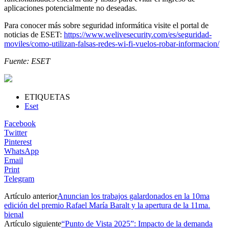
aplicaciones potencialmente no deseadas.
Para conocer más sobre seguridad informática visite el portal de
noticias de ESET:
https://www.welivesecurity.com/es/seguridad-
moviles/como-utilizan-falsas-redes-wi-fi-vuelos-robar-informacion/
Fuente: ESET
ETIQUETAS
Eset
Facebook
Twitter
Pinterest
WhatsApp
Email
Print
Telegram
Artículo anterior
Anuncian los trabajos galardonados en la 10ma
edición del premio Rafael María Baralt y la apertura de la 11ma.
bienal
Artículo siguiente
“Punto de Vista 2025”: Impacto de la demanda