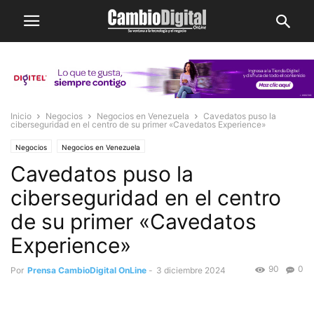
Inicio
Negocios
Negocios en Venezuela
Cavedatos puso la
ciberseguridad en el centro de su primer «Cavedatos Experience»
Negocios
Negocios en Venezuela
Cavedatos puso la
ciberseguridad en el centro
de su primer «Cavedatos
Experience»
90
0
Por
Prensa CambioDigital OnLine
-
3 diciembre 2024