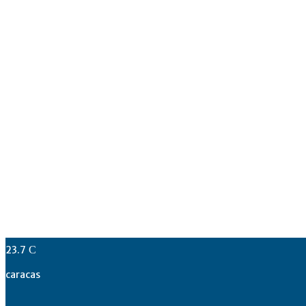
23.7
C
caracas