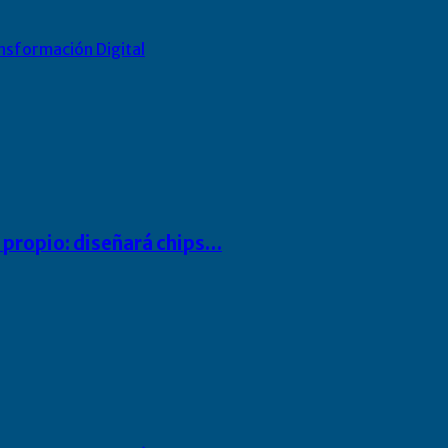
nsformación Digital
io propio: diseñará chips…