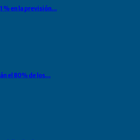
1 % en la previsión…
rán el 80% de los…