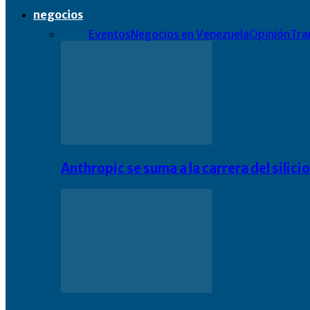
negocios
Todo
Eventos
Negocios en Venezuela
Opinión
Tra
Anthropic se suma a la carrera del silic