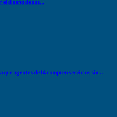
r el diseño de sus…
ra que agentes de IA compren servicios sin…