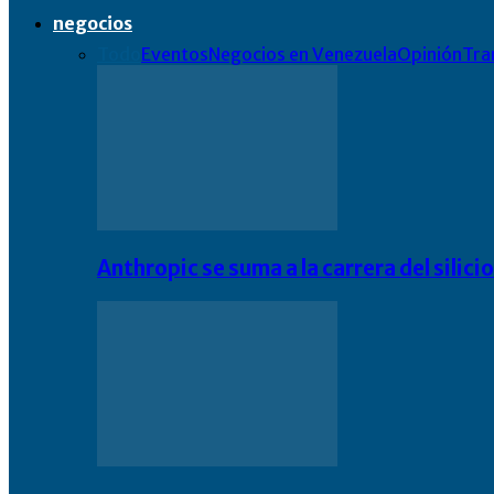
negocios
Todo
Eventos
Negocios en Venezuela
Opinión
Tra
Anthropic se suma a la carrera del silic