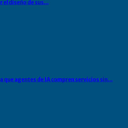
r el diseño de sus…
ra que agentes de IA compren servicios sin…