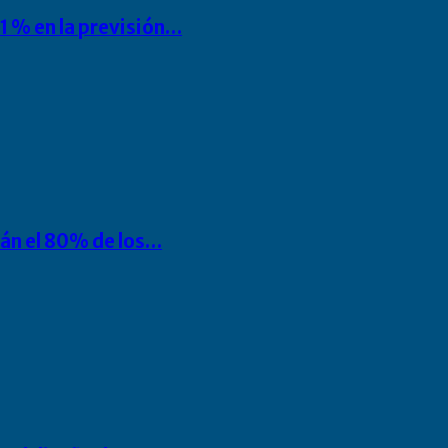
1 % en la previsión…
rán el 80% de los…