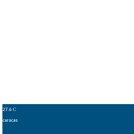
27.6
C
caracas