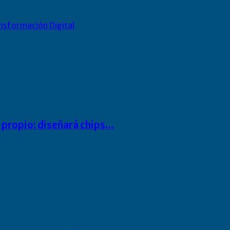
nsformación Digital
io propio: diseñará chips…