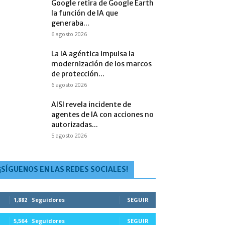
Google retira de Google Earth
la función de IA que
generaba...
6 agosto 2026
La IA agéntica impulsa la
modernización de los marcos
de protección...
6 agosto 2026
AISI revela incidente de
agentes de IA con acciones no
autorizadas...
5 agosto 2026
¡SÍGUENOS EN LAS REDES SOCIALES!
1,882
Seguidores
SEGUIR
5,564
Seguidores
SEGUIR