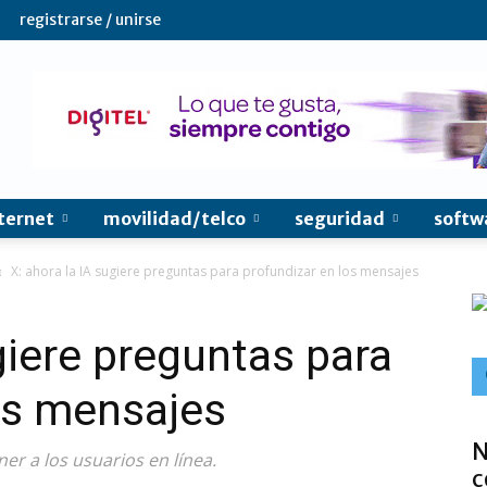
registrarse / unirse
ternet
movilidad/telco
seguridad
softw
X: ahora la IA sugiere preguntas para profundizar en los mensajes
giere preguntas para
os mensajes
N
r a los usuarios en línea.
c