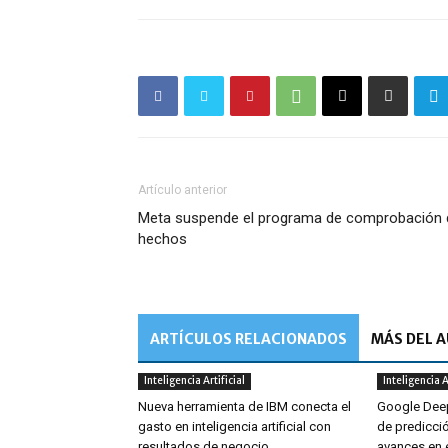
Artículo anterior
Meta suspende el programa de comprobación 
hechos
ARTÍCULOS RELACIONADOS
MÁS DEL 
Inteligencia Artificial
Inteligencia A
Nueva herramienta de IBM conecta el
Google Deep
gasto en inteligencia artificial con
de predicció
resultados de negocio
avances en 