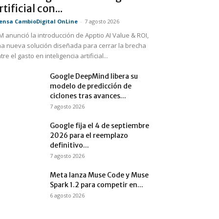
rtificial con...
ensa CambioDigital OnLine
-
7 agosto 2026
M anunció la introducción de Apptio AI Value & ROI,
a nueva solución diseñada para cerrar la brecha
tre el gasto en inteligencia artificial...
Google DeepMind libera su
modelo de predicción de
ciclones tras avances...
7 agosto 2026
Google fija el 4 de septiembre
2026 para el reemplazo
definitivo...
7 agosto 2026
Meta lanza Muse Code y Muse
Spark 1.2 para competir en...
6 agosto 2026