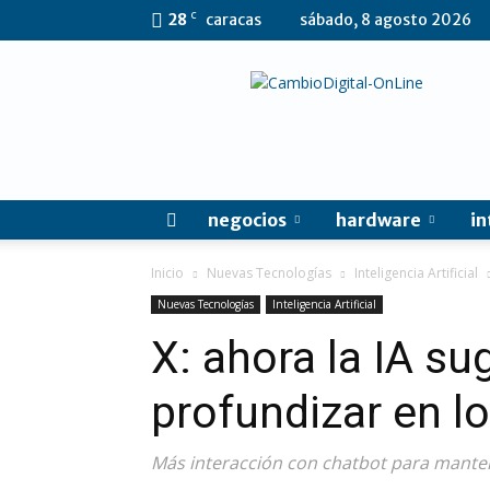
C
28
caracas
sábado, 8 agosto 2026
CambioDigital
OnLine
negocios
hardware
in
Inicio
Nuevas Tecnologías
Inteligencia Artificial
Nuevas Tecnologías
Inteligencia Artificial
X: ahora la IA su
profundizar en l
Más interacción con chatbot para mantene