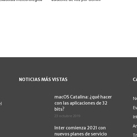
NOTICIAS MÁS VISTAS
C
macOS Catalina: ¿qué hacer
N
con las aplicaciones de 32
l
E
bits?
23 octubre 2019
In
A
Inter comienza 2021 con
nuevos planes de servicio
Tr