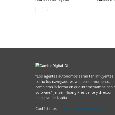
“Los agentes autónomos serán tan influyentes
como los navegadores web en su momento;
cambiarán la forma en que interactuamos con e
software.” Jensen Huang Presidente y director
ejecutivo de Nvidia
Contáctenos:
cdol@cambiodigital-ol.com