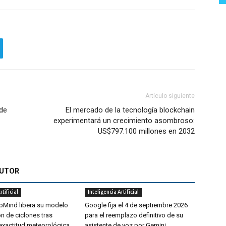
Artículo siguiente
de
El mercado de la tecnología blockchain
experimentará un crecimiento asombroso:
US$797.100 millones en 2032
AUTOR
rtificial
Inteligencia Artificial
Mind libera su modelo
Google fija el 4 de septiembre 2026
n de ciclones tras
para el reemplazo definitivo de su
exactitud meteorológica
asistente de voz por Gemini