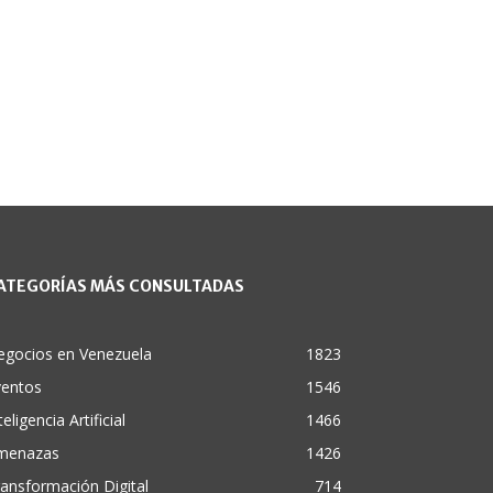
ATEGORÍAS MÁS CONSULTADAS
egocios en Venezuela
1823
ventos
1546
teligencia Artificial
1466
menazas
1426
ansformación Digital
714