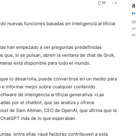
33
0
a
Pr
IB
ndo nuevas funciones basadas en inteligencia artificial
un
en
tas han empezado a ver preguntas predefinidas
 que, si se pulsan, abren la ventana de chat de Grok,
emanas está disponible para todo el mundo.
a que lo desarrolla, puede convertirse en un medio para
a e informar mejor sobre cualquier contenido
tware de inteligencia artificial generativa. «Las
das por el chatbot, que las analiza y ofrece
 post de Sam Altman, CEO de OpenAI, que afirma que la
de ChatGPT más de lo que esperaban.
ntas, entre ellas «qué factores contribuyen a esta