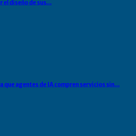
r el diseño de sus…
ra que agentes de IA compren servicios sin…