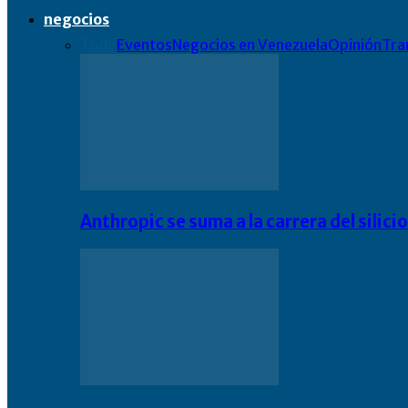
negocios
Todo
Eventos
Negocios en Venezuela
Opinión
Tra
Anthropic se suma a la carrera del silic