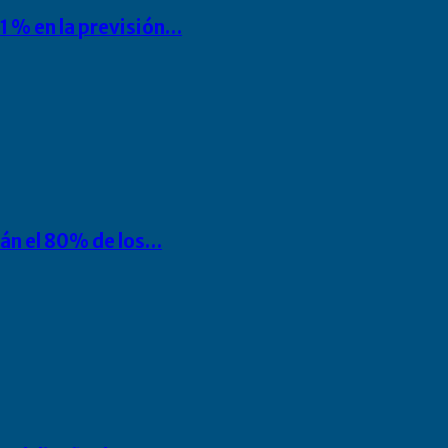
1 % en la previsión…
rán el 80% de los…