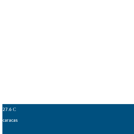
27.6
C
caracas