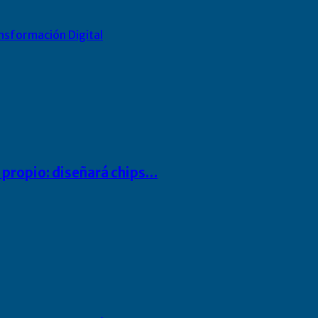
nsformación Digital
io propio: diseñará chips…