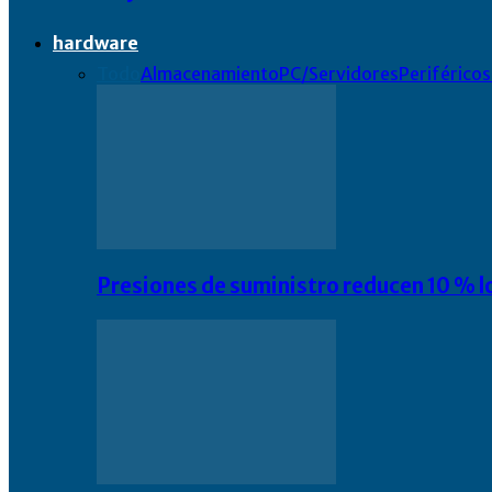
hardware
Todo
Almacenamiento
PC/Servidores
Periféricos
Presiones de suministro reducen 10 % l