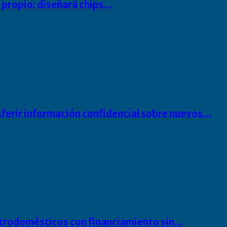
io propio: diseñará chips…
sferir información confidencial sobre nuevos…
ectrodomésticos con financiamiento sin…