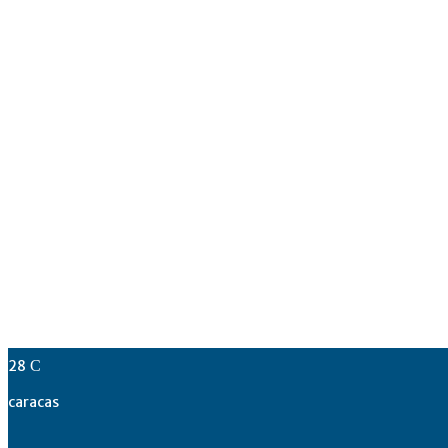
28
C
caracas