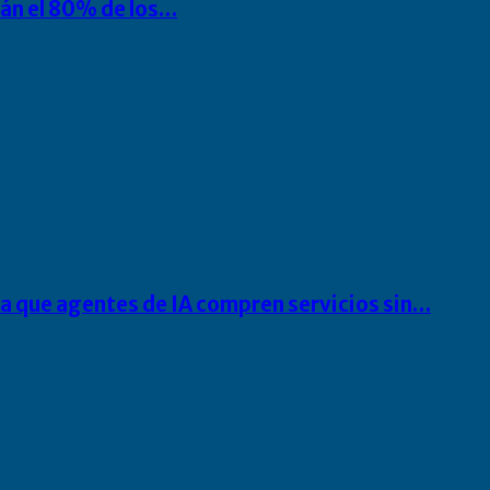
rán el 80% de los…
ra que agentes de IA compren servicios sin…