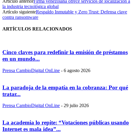
Artículo anterior
Firma venezolana ofrece servicios de localización a
la industria tecnológica global
Artículo siguiente
Respaldo Inmutable y Zero Trust: Defensa clave
contra ransomware
ARTÍCULOS RELACIONADOS
Cinco claves para redefinir la emisión de préstamos
en un mundo...
Prensa CambioDigital OnLine
-
6 agosto 2026
La paradoja de la empatía en la cobranza: Por qué
tratar...
Prensa CambioDigital OnLine
-
29 julio 2026
La academia lo repite: “Votaciones públicas usando
Internet es mala idea”...