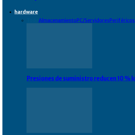
hardware
Todo
Almacenamiento
PC/Servidores
Periféricos
Presiones de suministro reducen 10 % l