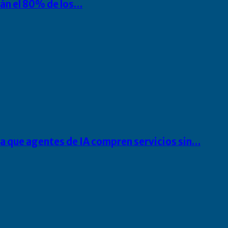
rán el 80% de los…
ra que agentes de IA compren servicios sin…