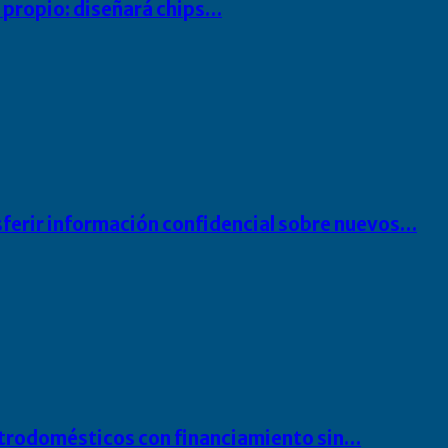
io propio: diseñará chips…
sferir información confidencial sobre nuevos…
ectrodomésticos con financiamiento sin…