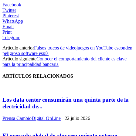
Facebook
Twitter
Pinterest
WhatsApp
Email
Print
Telegram
Artículo anterior
Falsos trucos de videojuegos en YouTube esconden
peligroso software espía
Artículo siguiente
Conocer el comportamiento del cliente es clave
para la principalidad bancaria
ARTÍCULOS RELACIONADOS
Los data center consumirán una quinta parte de la
electricidad de...
Prensa CambioDigital OnLine
-
22 julio 2026
El mercado global de almacenamiento externo