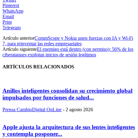
Pinterest
WhatsApp
Email
Print
Telegram
Artículo anterior
CommScope y Nokia unen fuerzas con IA y Wi-Fi
7, para reinventar las redes empresariales
Artículo siguiente
El enemigo está dentro (con permiso): 56% de los
ciberataques explotan inicios de sesión legítimos
ARTÍCULOS RELACIONADOS
Anillos inteligentes consolidan su crecimiento global
impulsados por funciones de salud...
Prensa CambioDigital OnLine
-
2 agosto 2026
Apple ajusta la arquitectura de sus lentes inteligentes
y contempla posponer...