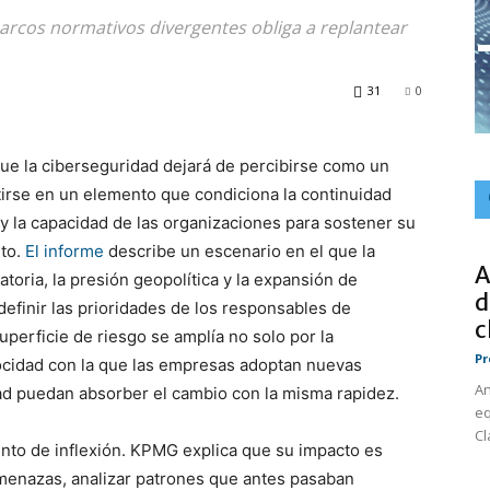
rcos normativos divergentes obliga a replantear
31
0
ue la ciberseguridad dejará de percibirse como un
tirse en un elemento que condiciona la continuidad
, y la capacidad de las organizaciones para sostener su
rto.
El informe
describe un escenario en el que la
A
latoria, la presión geopolítica y la expansión de
d
finir las prioridades de los responsables de
c
uperficie de riesgo se amplía no solo por la
Pr
elocidad con la que las empresas adoptan nuevas
An
ad puedan absorber el cambio con la misma rapidez.
eq
Cl
punto de inflexión. KPMG explica que su impacto es
amenazas, analizar patrones que antes pasaban