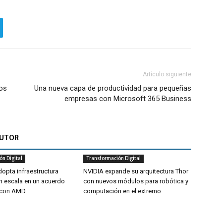
Artículo siguiente
tos
Una nueva capa de productividad para pequeñas
empresas con Microsoft 365 Business
AUTOR
n Digital
Transformación Digital
opta infraestructura
NVIDIA expande su arquitectura Thor
an escala en un acuerdo
con nuevos módulos para robótica y
o con AMD
computación en el extremo