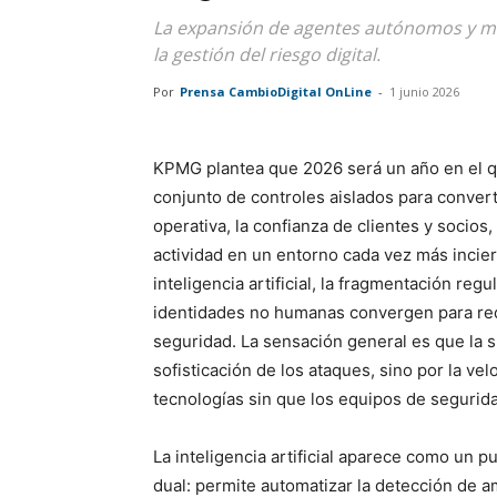
La expansión de agentes autónomos y ma
la gestión del riesgo digital.
Por
Prensa CambioDigital OnLine
-
1 junio 2026
KPMG plantea que 2026 será un año en el q
conjunto de controles aislados para conver
operativa, la confianza de clientes y socios
actividad en un entorno cada vez más incie
inteligencia artificial, la fragmentación regu
identidades no humanas convergen para rede
seguridad. La sensación general es que la s
sofisticación de los ataques, sino por la v
tecnologías sin que los equipos de segurid
La inteligencia artificial aparece como un 
dual: permite automatizar la detección de 