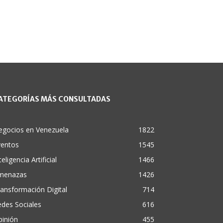
ATEGORÍAS MÁS CONSULTADAS
egocios en Venezuela
1822
ventos
1545
teligencia Artificial
1466
menazas
1426
ansformación Digital
714
des Sociales
616
pinión
455