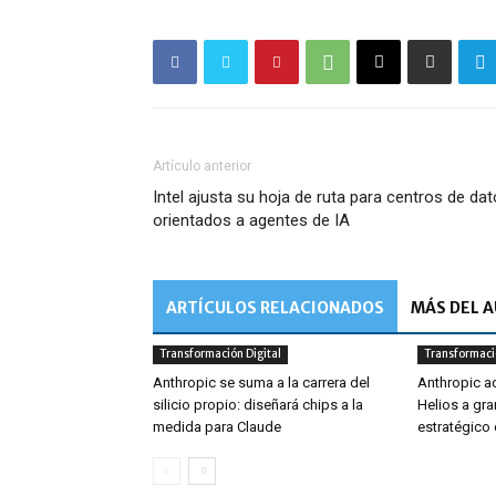
Artículo anterior
Intel ajusta su hoja de ruta para centros de da
orientados a agentes de IA
ARTÍCULOS RELACIONADOS
MÁS DEL 
Transformación Digital
Transformació
Anthropic se suma a la carrera del
Anthropic ad
silicio propio: diseñará chips a la
Helios a gr
medida para Claude
estratégic