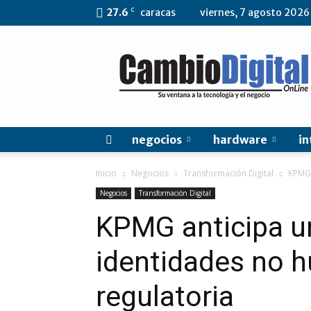
C
27.6
caracas
viernes, 7 agosto 2026
CambioDigital
OnLine
negocios
hardware
in
Inicio
Negocios
Transformación Digital
KPMG 
Negocios
Transformación Digital
KPMG anticipa u
identidades no 
regulatoria