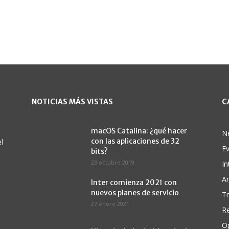
NOTICIAS MÁS VISTAS
C
macOS Catalina: ¿qué hacer
N
con las aplicaciones de 32
l
E
bits?
23 octubre 2019
In
A
Inter comienza 2021 con
nuevos planes de servicio
Tr
27 enero 2021
Re
O