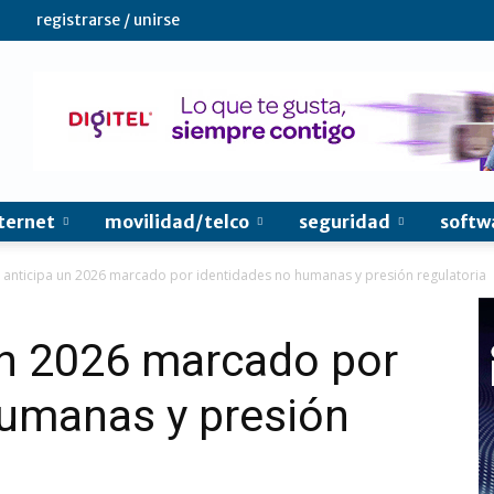
registrarse / unirse
ternet
movilidad/telco
seguridad
softw
anticipa un 2026 marcado por identidades no humanas y presión regulatoria
n 2026 marcado por
humanas y presión