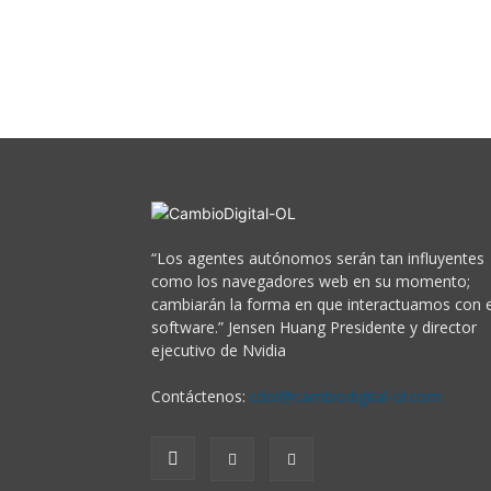
“Los agentes autónomos serán tan influyentes
como los navegadores web en su momento;
cambiarán la forma en que interactuamos con e
software.” Jensen Huang Presidente y director
ejecutivo de Nvidia
Contáctenos:
cdol@cambiodigital-ol.com