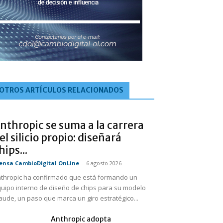
OTROS ARTÍCULOS RELACIONADOS
nthropic se suma a la carrera
el silicio propio: diseñará
hips...
ensa CambioDigital OnLine
-
6 agosto 2026
thropic ha confirmado que está formando un
uipo interno de diseño de chips para su modelo
aude, un paso que marca un giro estratégico...
Anthropic adopta