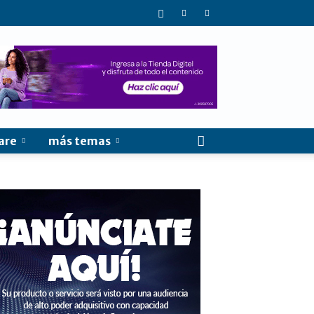
are
más temas