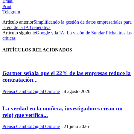
Email
Print
Telegram
Artículo anterior
Simplificando la gestión de datos empresariales para
la era de la IA Generativa
Artículo siguiente
Google y la IA: La visión de Sundar Pichai tras las
críticas
ARTÍCULOS RELACIONADOS
Gartner señala que el 22% de las empresas reduce la
contratación...
Prensa CambioDigital OnLine
-
4 agosto 2026
La verdad en la muñeca, investigadores crean un
reloj que verifica...
Prensa CambioDigital OnLine
-
21 julio 2026