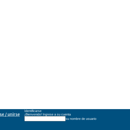
Identificarse
se / unirse
¡Bienvenido! Ingrese a su cuenta
su nombre de usuario