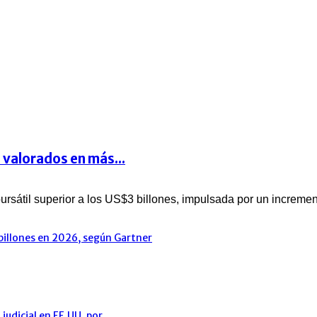
valorados en más...
rsátil superior a los US$3 billones, impulsada por un increment
billones en 2026, según Gartner
udicial en EE.UU. por...