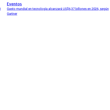
Eventos
3
Gasto mundial en tecnología alcanzará US$6,37 billones en 2026, según
Gartner