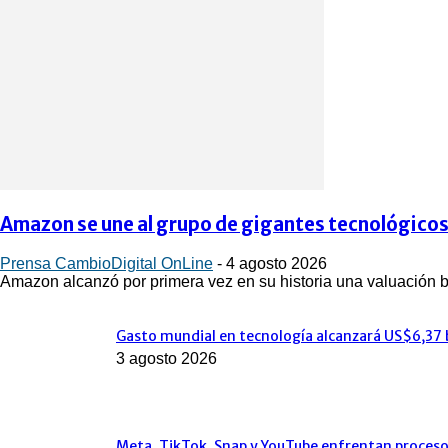
Amazon se une al grupo de gigantes tecnológicos 
Prensa CambioDigital OnLine
-
4 agosto 2026
Amazon alcanzó por primera vez en su historia una valuación bu
Gasto mundial en tecnología alcanzará US$6,37 
3 agosto 2026
Meta, TikTok, Snap y YouTube enfrentan proceso j