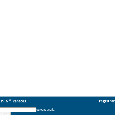
19.6
caracas
registrar
C
su contraseña