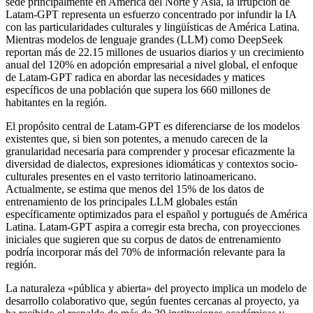
sede principalmente en América del Norte y Asia, la irrupción de
Latam-GPT representa un esfuerzo concentrado por infundir la IA
con las particularidades culturales y lingüísticas de América Latina.
Mientras modelos de lenguaje grandes (LLM) como DeepSeek
reportan más de 22.15 millones de usuarios diarios y un crecimiento
anual del 120% en adopción empresarial a nivel global, el enfoque
de Latam-GPT radica en abordar las necesidades y matices
específicos de una población que supera los 660 millones de
habitantes en la región.
El propósito central de Latam-GPT es diferenciarse de los modelos
existentes que, si bien son potentes, a menudo carecen de la
granularidad necesaria para comprender y procesar eficazmente la
diversidad de dialectos, expresiones idiomáticas y contextos socio-
culturales presentes en el vasto territorio latinoamericano.
Actualmente, se estima que menos del 15% de los datos de
entrenamiento de los principales LLM globales están
específicamente optimizados para el español y portugués de América
Latina. Latam-GPT aspira a corregir esta brecha, con proyecciones
iniciales que sugieren que su corpus de datos de entrenamiento
podría incorporar más del 70% de información relevante para la
región.
La naturaleza «pública y abierta» del proyecto implica un modelo de
desarrollo colaborativo que, según fuentes cercanas al proyecto, ya