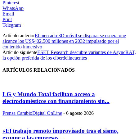
Pinterest
WhatsApp
Email
Print
Telegram
Artículo anterior
El mercado 3D móvil se dispara: se espera que
alcance los US$402.500 millones en 2032 impulsado por el
contenido inmersivo
Artículo siguiente
ESET Research descubre variantes de AsyncRAT,
la opción preferida de los ciberdelincuentes
ARTÍCULOS RELACIONADOS
LG y Mundo Total facilitan acceso a
electrodomésticos con financiamiento sin...
Prensa CambioDigital OnLine
-
6 agosto 2026
«El trabajo remoto improvisado tras el sismo,
expone a las empresas...