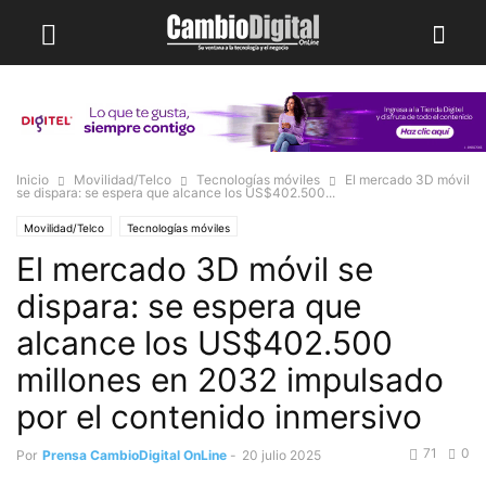
Inicio
Movilidad/Telco
Tecnologías móviles
El mercado 3D móvil
se dispara: se espera que alcance los US$402.500...
Movilidad/Telco
Tecnologías móviles
El mercado 3D móvil se
dispara: se espera que
alcance los US$402.500
millones en 2032 impulsado
por el contenido inmersivo
71
0
Por
Prensa CambioDigital OnLine
-
20 julio 2025