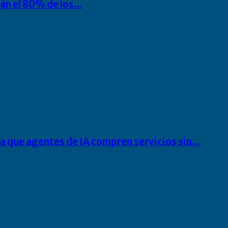
rán el 80% de los…
ra que agentes de IA compren servicios sin…