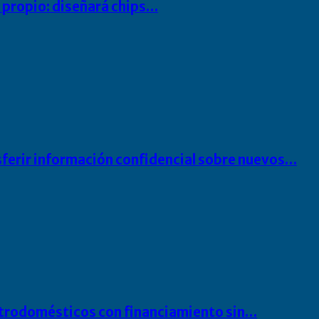
io propio: diseñará chips…
sferir información confidencial sobre nuevos…
ectrodomésticos con financiamiento sin…