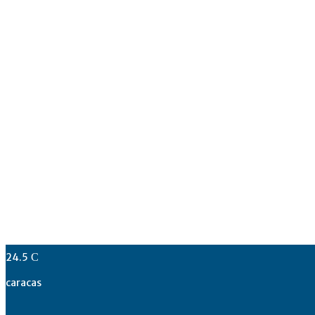
24.5
C
caracas