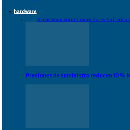
hardware
Todo
Almacenamiento
PC/Servidores
Periféricos
Presiones de suministro reducen 10 % l