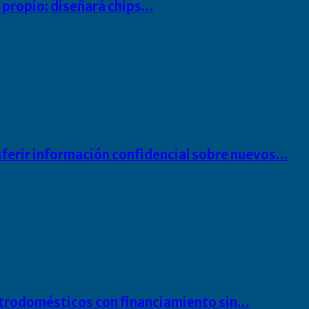
io propio: diseñará chips…
sferir información confidencial sobre nuevos…
ectrodomésticos con financiamiento sin…