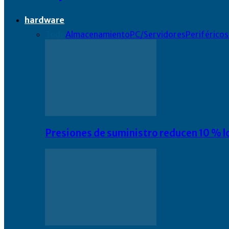
hardware
Todo
Almacenamiento
PC/Servidores
Periféricos
Presiones de suministro reducen 10 % l