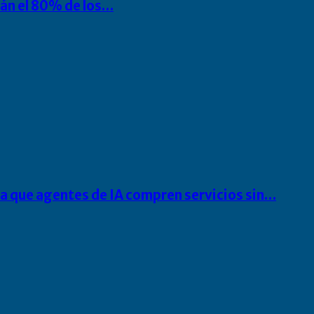
rán el 80% de los…
ra que agentes de IA compren servicios sin…