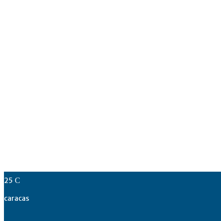
25
C
caracas