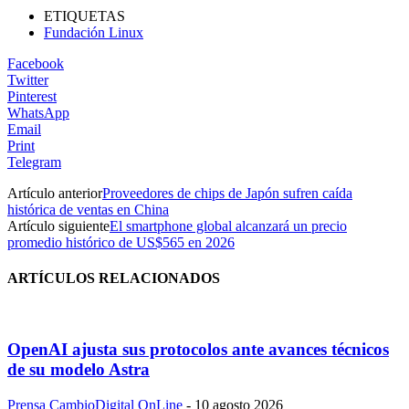
ETIQUETAS
Fundación Linux
Facebook
Twitter
Pinterest
WhatsApp
Email
Print
Telegram
Artículo anterior
Proveedores de chips de Japón sufren caída
histórica de ventas en China
Artículo siguiente
El smartphone global alcanzará un precio
promedio histórico de US$565 en 2026
ARTÍCULOS RELACIONADOS
OpenAI ajusta sus protocolos ante avances técnicos
de su modelo Astra
Prensa CambioDigital OnLine
-
10 agosto 2026