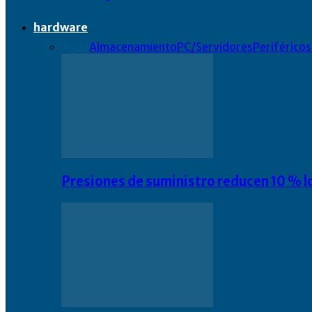
hardware
Todo
Almacenamiento
PC/Servidores
Periféricos
Presiones de suministro reducen 10 % l