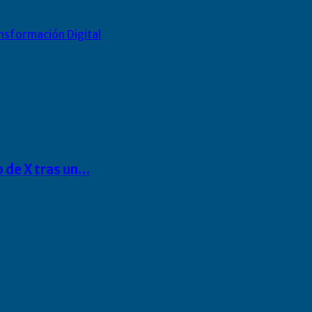
nsformación Digital
o de X tras un…