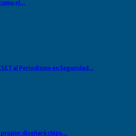
P como el…
o ESET al Periodismo en Seguridad…
io propio: diseñará chips…