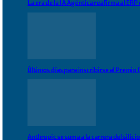
La era de la IA Agéntica reafirma al ER
Últimos días para inscribirse al Premi
Anthropic se suma a la carrera del silic