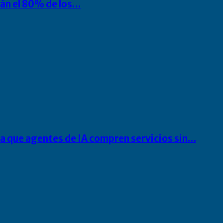
rán el 80% de los…
ra que agentes de IA compren servicios sin…