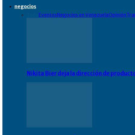
negocios
Todo
Eventos
Negocios en Venezuela
Opinión
Tra
Nikita Bier deja la dirección de product