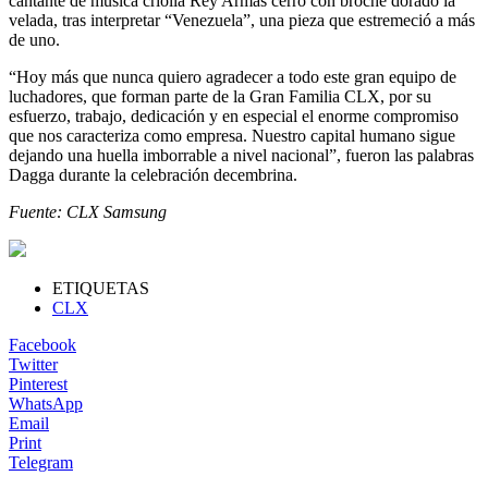
cantante de música criolla Rey Armas cerró con broche dorado la
velada, tras interpretar “Venezuela”, una pieza que estremeció a más
de uno.
“Hoy más que nunca quiero agradecer a todo este gran equipo de
luchadores, que forman parte de la Gran Familia CLX, por su
esfuerzo, trabajo, dedicación y en especial el enorme compromiso
que nos caracteriza como empresa. Nuestro capital humano sigue
dejando una huella imborrable a nivel nacional”, fueron las palabras
Dagga durante la celebración decembrina.
Fuente: CLX Samsung
ETIQUETAS
CLX
Facebook
Twitter
Pinterest
WhatsApp
Email
Print
Telegram