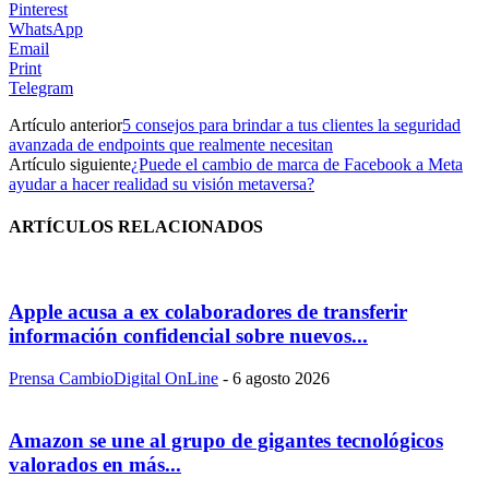
Pinterest
WhatsApp
Email
Print
Telegram
Artículo anterior
5 consejos para brindar a tus clientes la seguridad
avanzada de endpoints que realmente necesitan
Artículo siguiente
¿Puede el cambio de marca de Facebook a Meta
ayudar a hacer realidad su visión metaversa?
ARTÍCULOS RELACIONADOS
Apple acusa a ex colaboradores de transferir
información confidencial sobre nuevos...
Prensa CambioDigital OnLine
-
6 agosto 2026
Amazon se une al grupo de gigantes tecnológicos
valorados en más...