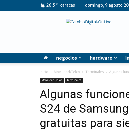
C
26.5
caracas
domingo, 9 agosto 2
CambioDigital
OnLine
negocios
hardware
i
Inicio
Movilidad/Telco
Terminales
Algunas fun
Movilidad/Telco
Terminales
Algunas funcione
S24 de Samsung 
gratuitas para s