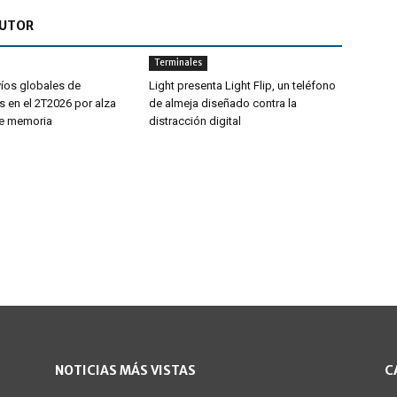
AUTOR
Terminales
íos globales de
Light presenta Light Flip, un teléfono
 en el 2T2026 por alza
de almeja diseñado contra la
de memoria
distracción digital
NOTICIAS MÁS VISTAS
C