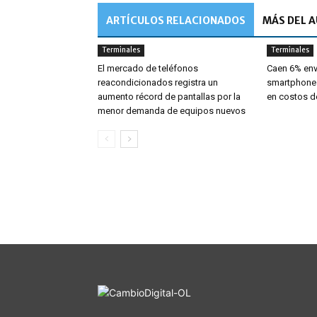
ARTÍCULOS RELACIONADOS
MÁS DEL 
Terminales
Terminales
El mercado de teléfonos
Caen 6% env
reacondicionados registra un
smartphones
aumento récord de pantallas por la
en costos 
menor demanda de equipos nuevos