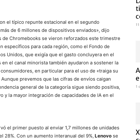
L
t
c
 el típico repunte estacional en el segundo
11
 más de 6 millones de dispositivos enviados», dijo
os de Chromebooks se vieron reforzados este trimestre
ón específicos para cada región, como el Fondo de
s Unidos, que exigía que el gasto concluyera en el
en el canal minorista también ayudaron a sostener la
A
onsumidores, en particular para el uso de «traiga su
e
. Aunque prevemos que las cifras de envíos caigan
endencia general de la categoría sigue siendo positiva,
1 
o y la mayor integración de capacidades de IA en el
ó el primer puesto al enviar 1,7 millones de unidades
X
el 28%. Con un aumento interanual del 9%,
Lenovo
se