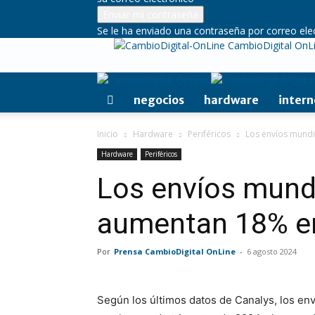
Se le ha enviado una contraseña por correo ele
CambioDigital OnL
negocios
hardware
intern
Inicio
Hardware
Periféricos
Los envíos mundi
Hardware
Periféricos
Los envíos mundi
aumentan 18% en
Por
Prensa CambioDigital OnLine
-
6 agosto 2024
Según los últimos datos de Canalys, los en