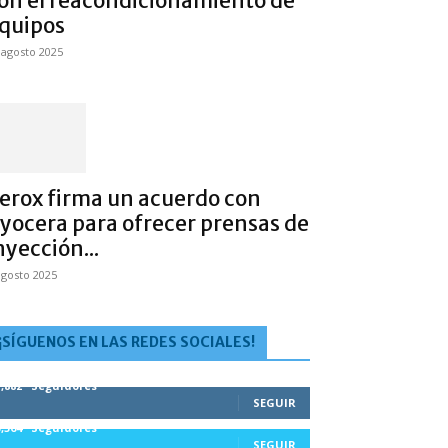
on el reacondicionamiento de
quipos
 agosto 2025
erox firma un acuerdo con
yocera para ofrecer prensas de
nyección...
agosto 2025
¡SÍGUENOS EN LAS REDES SOCIALES!
1,882
Seguidores
SEGUIR
5,564
Seguidores
SEGUIR