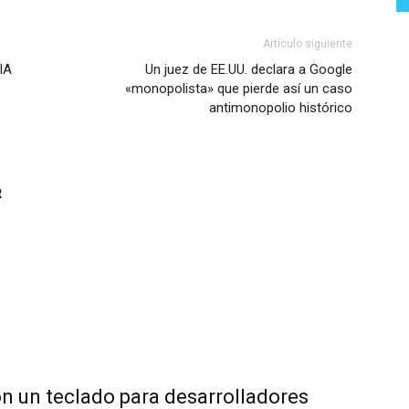
Artículo siguiente
IA
Un juez de EE.UU. declara a Google
«monopolista» que pierde así un caso
antimonopolio histórico
R
n un teclado para desarrolladores