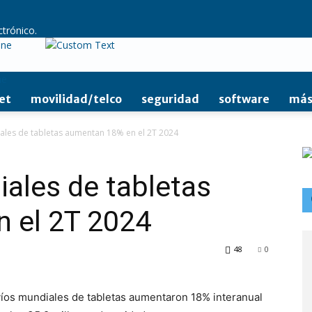
ctrónico.
ine
et
movilidad/telco
seguridad
software
más
ales de tabletas aumentan 18% en el 2T 2024
ales de tabletas
 el 2T 2024
48
0
víos mundiales de tabletas aumentaron 18% interanual