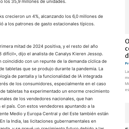
o los 35,9 millones de unidades.
s crecieron un 4%, alcanzando los 6,0 millones de
ó a los patrones de gasto estacionales típicos.
O
primera mitad de 2024 positiva, y el resto del año
c
difícil», dijo el analista de Canalys Kieren Jessop.
d
 coincidido con un repunte de la demanda cíclica de
Pr
 de tabletas que se produjo durante la pandemia. La
La
ogía de pantalla y la funcionalidad de IA integrada
me
terés de los consumidores, especialmente en el caso
Mi
es
o de tabletas ha experimentado un enorme crecimiento
ionales de los vendedores nacionales, que han
n el país. Con estos vendedores apuntando a la
ente Medio y Europa Central y del Este también están
n la India, las licitaciones gubernamentales en
nda, y se prevé un crecimiento futuro debido a las