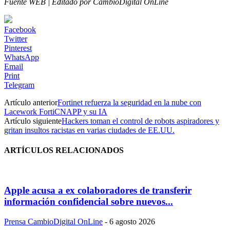
Fuente WEB | Editado por CambioDigital OnLine
Facebook
Twitter
Pinterest
WhatsApp
Email
Print
Telegram
Artículo anterior
Fortinet refuerza la seguridad en la nube con
Lacework FortiCNAPP y su IA
Artículo siguiente
Hackers toman el control de robots aspiradores y
gritan insultos racistas en varias ciudades de EE.UU.
ARTÍCULOS RELACIONADOS
Apple acusa a ex colaboradores de transferir
información confidencial sobre nuevos...
Prensa CambioDigital OnLine
-
6 agosto 2026