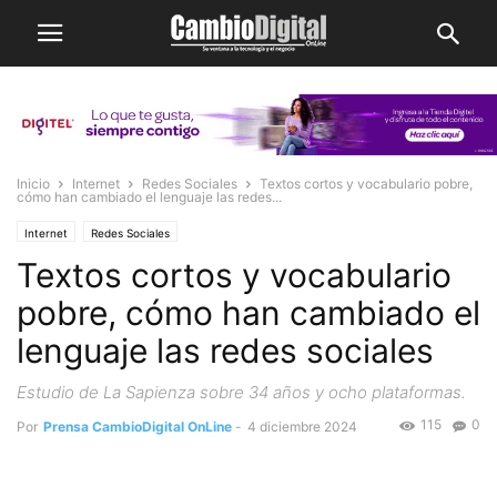
Inicio
Internet
Redes Sociales
Textos cortos y vocabulario pobre,
cómo han cambiado el lenguaje las redes...
Internet
Redes Sociales
Textos cortos y vocabulario
pobre, cómo han cambiado el
lenguaje las redes sociales
Estudio de La Sapienza sobre 34 años y ocho plataformas.
115
0
Por
Prensa CambioDigital OnLine
-
4 diciembre 2024