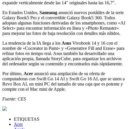
expande verticalmente desde las 14″ originales hasta las 16,7″.
En Estados Unidos,
Samsung
anunció nuevos portátiles de la serie
Galaxy Book5 Pro y el convertible Galaxy Book5 360. Todos
adoptan algunas funciones derivadas de los smartphones, como «AI
Select» para encontrar información en línea y «Photo Remaster»
para mejorar las fotos de baja resolución con detalles más nítidos.
La tendencia de la IA llega a los
Asus
Vivobook 14 y 16 con el
nombre de «Cocreator in Paint» y «Generative Fill and Erase» para
refinar fotos en tiempo real. Asus también ha desarrollado una
aplicación propia, llamada StoryCube, para organizar los archivos
del ordenador según su contenido y encontrarlos más rápidamente.
Por último,
Acer
anunció una ampliación de su oferta de
computadoras con Swift Go 14 AI y Swift Go 16 AI, que se unen a
Revo Box AI, un mini PC del tamaño de una caja que es potente y
compite con el Mac mini de Apple.
Fuente: CES
ETIQUETAS
Acer