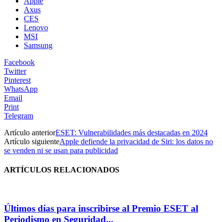
Apple
Axus
CES
Lenovo
MSI
Samsung
Facebook
Twitter
Pinterest
WhatsApp
Email
Print
Telegram
Artículo anterior
ESET: Vulnerabilidades más destacadas en 2024
Artículo siguiente
Apple defiende la privacidad de Siri: los datos no
se venden ni se usan para publicidad
ARTÍCULOS RELACIONADOS
Últimos días para inscribirse al Premio ESET al
Periodismo en Seguridad...