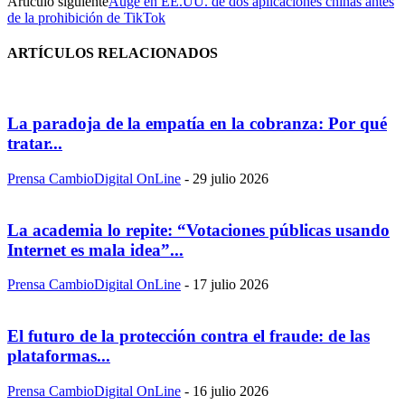
Artículo siguiente
Auge en EE.UU. de dos aplicaciones chinas antes
de la prohibición de TikTok
ARTÍCULOS RELACIONADOS
La paradoja de la empatía en la cobranza: Por qué
tratar...
Prensa CambioDigital OnLine
-
29 julio 2026
La academia lo repite: “Votaciones públicas usando
Internet es mala idea”...
Prensa CambioDigital OnLine
-
17 julio 2026
El futuro de la protección contra el fraude: de las
plataformas...
Prensa CambioDigital OnLine
-
16 julio 2026