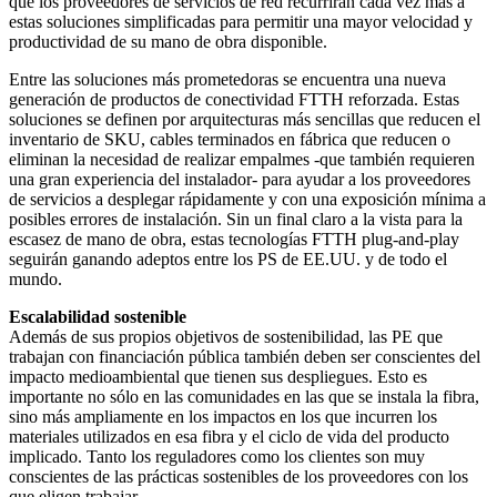
que los proveedores de servicios de red recurrirán cada vez más a
estas soluciones simplificadas para permitir una mayor velocidad y
productividad de su mano de obra disponible.
Entre las soluciones más prometedoras se encuentra una nueva
generación de productos de conectividad FTTH reforzada. Estas
soluciones se definen por arquitecturas más sencillas que reducen el
inventario de SKU, cables terminados en fábrica que reducen o
eliminan la necesidad de realizar empalmes -que también requieren
una gran experiencia del instalador- para ayudar a los proveedores
de servicios a desplegar rápidamente y con una exposición mínima a
posibles errores de instalación. Sin un final claro a la vista para la
escasez de mano de obra, estas tecnologías FTTH plug-and-play
seguirán ganando adeptos entre los PS de EE.UU. y de todo el
mundo.
Escalabilidad sostenible
Además de sus propios objetivos de sostenibilidad, las PE que
trabajan con financiación pública también deben ser conscientes del
impacto medioambiental que tienen sus despliegues. Esto es
importante no sólo en las comunidades en las que se instala la fibra,
sino más ampliamente en los impactos en los que incurren los
materiales utilizados en esa fibra y el ciclo de vida del producto
implicado. Tanto los reguladores como los clientes son muy
conscientes de las prácticas sostenibles de los proveedores con los
que eligen trabajar.