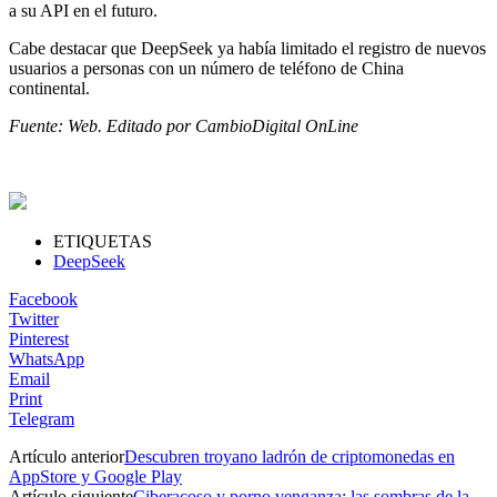
a su API en el futuro.
Cabe destacar que DeepSeek ya había limitado el registro de nuevos
usuarios a personas con un número de teléfono de China
continental.
Fuente: Web. Editado por CambioDigital OnLine
ETIQUETAS
DeepSeek
Facebook
Twitter
Pinterest
WhatsApp
Email
Print
Telegram
Artículo anterior
Descubren troyano ladrón de criptomonedas en
AppStore y Google Play
Artículo siguiente
Ciberacoso y porno venganza: las sombras de la