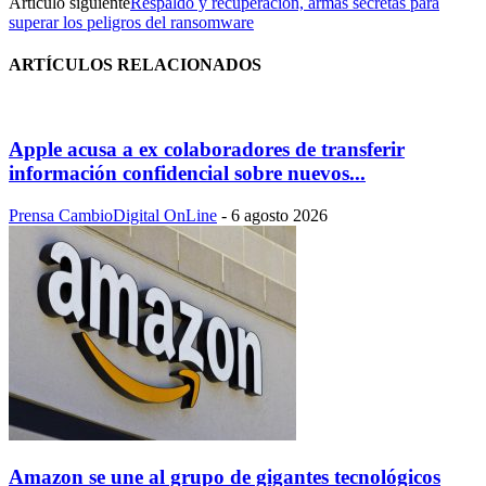
Artículo siguiente
Respaldo y recuperación, armas secretas para
superar los peligros del ransomware
ARTÍCULOS RELACIONADOS
Apple acusa a ex colaboradores de transferir
información confidencial sobre nuevos...
Prensa CambioDigital OnLine
-
6 agosto 2026
Amazon se une al grupo de gigantes tecnológicos