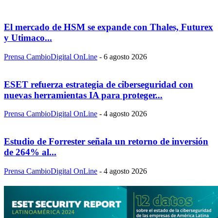
El mercado de HSM se expande con Thales, Futurex
y Utimaco...
Prensa CambioDigital OnLine
-
6 agosto 2026
ESET refuerza estrategia de ciberseguridad con
nuevas herramientas IA para proteger...
Prensa CambioDigital OnLine
-
4 agosto 2026
Estudio de Forrester señala un retorno de inversión
de 264% al...
Prensa CambioDigital OnLine
-
4 agosto 2026