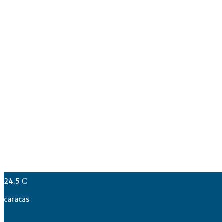
24.5
C
caracas