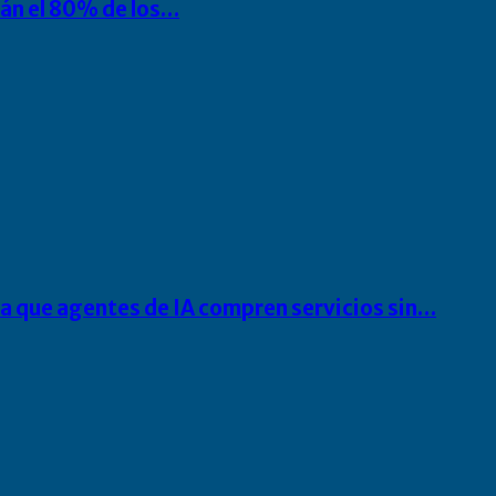
rán el 80% de los…
ra que agentes de IA compren servicios sin…