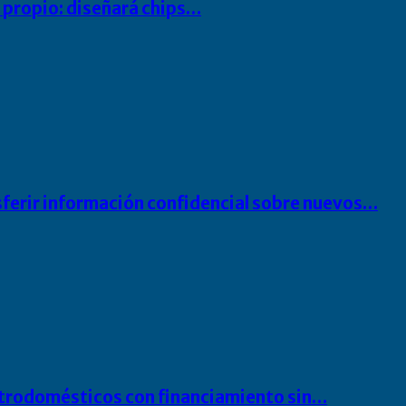
io propio: diseñará chips…
sferir información confidencial sobre nuevos…
ectrodomésticos con financiamiento sin…