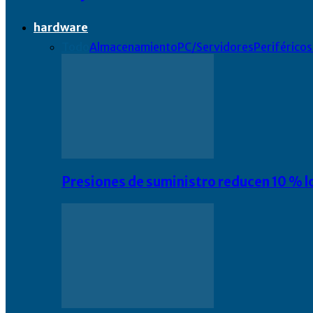
hardware
Todo
Almacenamiento
PC/Servidores
Periféricos
Presiones de suministro reducen 10 % l