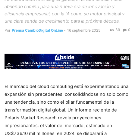
abriendo camino para una nueva era de innovación y
eficiencia empresarial, con la IA como su motor principal y
una clara senda de crecimiento para la próxima década.
39
0
Por
Prensa CambioDigital OnLine
-
16 septiembre 2025
El mercado del cloud computing está experimentando una
expansión sin precedentes, consolidándose no solo como
una tendencia, sino como el pilar fundamental de la
transformación digital global. Un informe reciente de
Polaris Market Research revela proyecciones
impresionantes: el valor del mercado, estimado en
US$736.10 mil millones en 2024, se disparará a