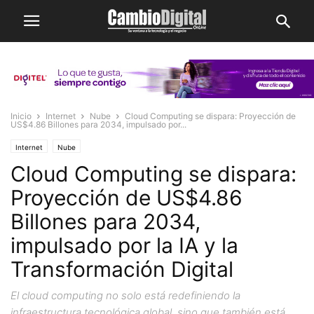
Inicio
Internet
Nube
Cloud Computing se dispara: Proyección de
US$4.86 Billones para 2034, impulsado por...
Internet
Nube
Cloud Computing se dispara:
Proyección de US$4.86
Billones para 2034,
impulsado por la IA y la
Transformación Digital
El cloud computing no solo está redefiniendo la
infraestructura tecnológica global, sino que también está