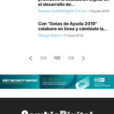
el desarrollo de...
Prensa CambioDigital OnLine
-
19 junio 2019
Con “Gotas de Ayuda 2019”
colabore en línea y cámbiele la...
Giorgio Baron
-
17 junio 2019
124
125
126