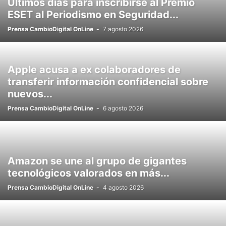
Últimos días para inscribirse al Premio
ESET al Periodismo en Seguridad...
Prensa CambioDigital OnLine
-
7 agosto 2026
Apple acusa a ex colaboradores de
transferir información confidencial sobre
nuevos...
Prensa CambioDigital OnLine
-
6 agosto 2026
Amazon se une al grupo de gigantes
tecnológicos valorados en más...
Prensa CambioDigital OnLine
-
4 agosto 2026