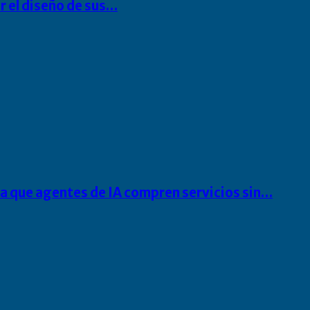
r el diseño de sus…
ra que agentes de IA compren servicios sin…