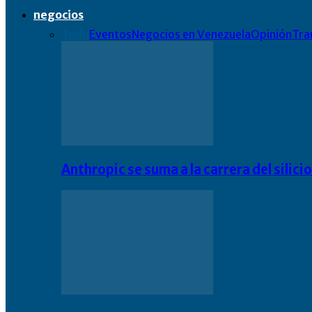
negocios
Todo
Eventos
Negocios en Venezuela
Opinión
Tra
Anthropic se suma a la carrera del silic