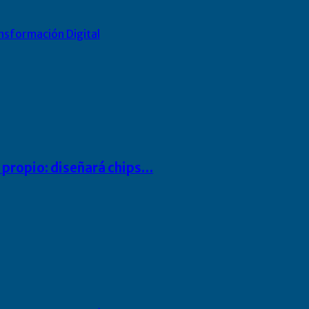
nsformación Digital
io propio: diseñará chips…