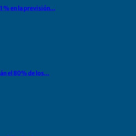
1 % en la previsión…
rán el 80% de los…